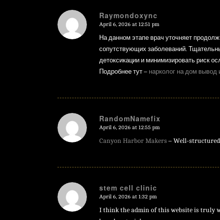
Raymondoxync
April 6, 2026 at 12:51 pm
says:
На данном этапе врач уточняет продолж
сопутствующих заболеваний. Тщательны
детоксикации и минимизировать риск ос
Подробнее тут –
нарколог на дом вывод 
RandomNamefix
April 6, 2026 at 12:55 pm
says:
Canyon Harbor Makers
– Well-structured 
stem cell clinic
April 6, 2026 at 1:32 pm
says:
I think the admin of this website is truly