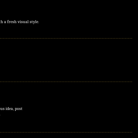
 a fresh visual style.
us idea, post
y