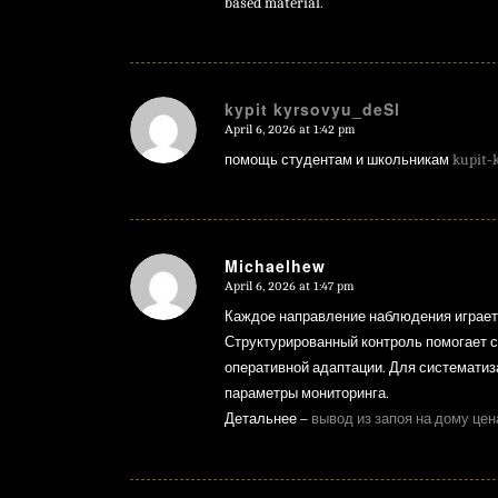
based material.
kypit kyrsovyu_deSl
April 6, 2026 at 1:42 pm
says:
помощь студентам и школьникам
kupit-
Michaelhew
April 6, 2026 at 1:47 pm
says:
Каждое направление наблюдения играет
Структурированный контроль помогает с
оперативной адаптации. Для системати
параметры мониторинга.
Детальнее –
вывод из запоя на дому цен