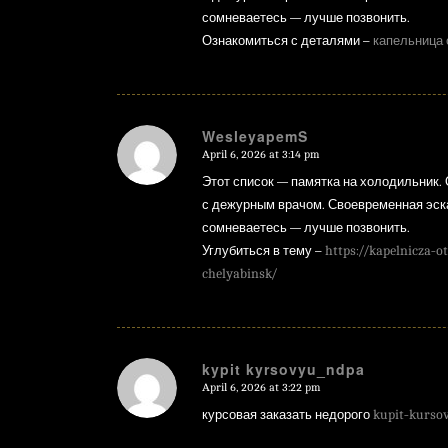
сомневаетесь — лучше позвонить.
Ознакомиться с деталями –
капельница 
WesleyapemS
April 6, 2026 at 3:14 pm
says:
Этот список — памятка на холодильник. 
с дежурным врачом. Своевременная эска
сомневаетесь — лучше позвонить.
Углубиться в тему –
https://kapelnicza-
chelyabinsk/
kypit kyrsovyu_ndpa
April 6, 2026 at 3:22 pm
says:
курсовая заказать недорого
kupit-kurso