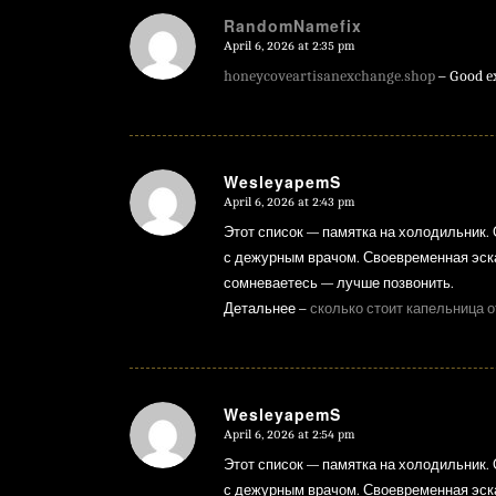
RandomNamefix
April 6, 2026 at 2:35 pm
says:
honeycoveartisanexchange.shop
– Good ex
WesleyapemS
April 6, 2026 at 2:43 pm
says:
Этот список — памятка на холодильник. 
с дежурным врачом. Своевременная эска
сомневаетесь — лучше позвонить.
Детальнее –
сколько стоит капельница о
WesleyapemS
April 6, 2026 at 2:54 pm
says:
Этот список — памятка на холодильник. 
с дежурным врачом. Своевременная эска