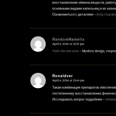
восстановление обмена веществ, работу
основными видами капельниц и их назна
Ознакомиться с деталями –
http://narko
RandomNamefix
April 6, 2026 at 12:31 pm
says:
Visit the site now
– Modern design, respon
Ronaldver
April 6, 2026 at 12:44 pm
says:
Такая комбинация препаратов обеспечив
постепенному восстановлению физическо
Исследовать вопрос подробнее –
лечени