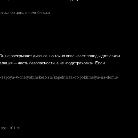
от запоя цена в челябинске
Он не раскрывает диагноз, но точно описывает поводы для связи
лация — часть безопасности, а не «подстраховка». Если
ot-zapoya-v-chelyabinske16.ru/kapelnicza-ot-pokhmelya-na-domu-
vuyu-101.ru
.