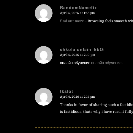
RandomNamefix
April 6, 2026 at 1:58 pm
says:
find out more
– Browsing feels smooth with
shkola onlain_kbOi
April 6, 2026 at 2:10 pm
says:
онлайн обучение
онлайн обучение
.
tkslot
April 6, 2026 at 2:16 pm
says:
Thanks in favor of sharing such a fastidio
is fastidious, thats why i have read it full