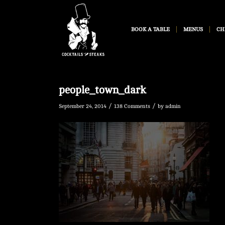
BOOK A TABLE
MENUS
CH
people_town_dark
/
/
September 24, 2014
138 Comments
by
admin